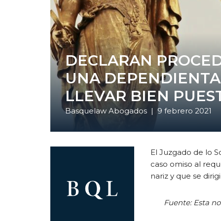
DECLARAN PROCED
UNA DEPENDIENTA
LLEVAR BIEN PUES
Basquelaw Abogados
|
9 febrero 2021
El Juzgado de lo S
caso omiso al requ
nariz y que se diri
Fuente: Esta no