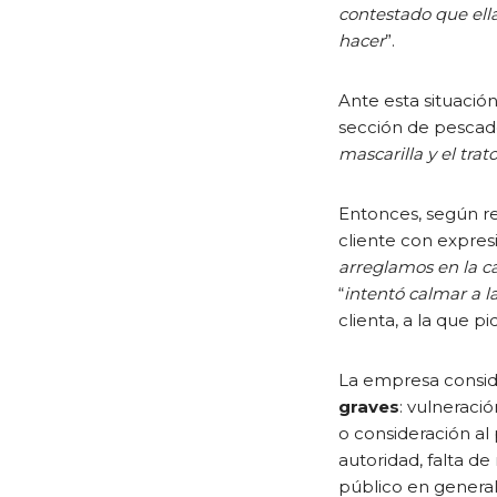
contestado que ella 
hacer
”.
Ante esta situación,
sección de pescade
mascarilla y el trato
Entonces, según rec
cliente con expre
arreglamos en la ca
“
intentó calmar a la
clienta, a la que pi
La empresa consid
graves
: vulneraci
o consideración al
autoridad, falta d
público en general