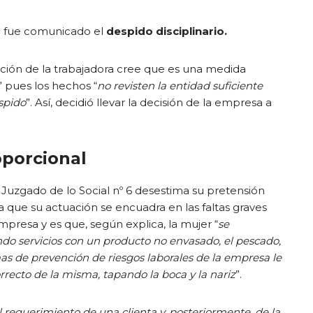
 le fue comunicado el
despido disciplinario.
ción de la trabajadora cree que es una medida
” pues los hechos “
no revisten la entidad suficiente
espido
”. Así, decidió llevar la decisión de la empresa a
porcional
el Juzgado de lo Social nº 6 desestima su pretensión
a que su actuación se encuadra en las faltas graves
mpresa y es que, según explica, la mujer “
se
do servicios con un producto no envasado, el pescado,
as de prevención de riesgos laborales de la empresa le
rrecto de la misma, tapando la boca y la nariz
”.
l requerimiento de una clienta y, posteriormente, de la