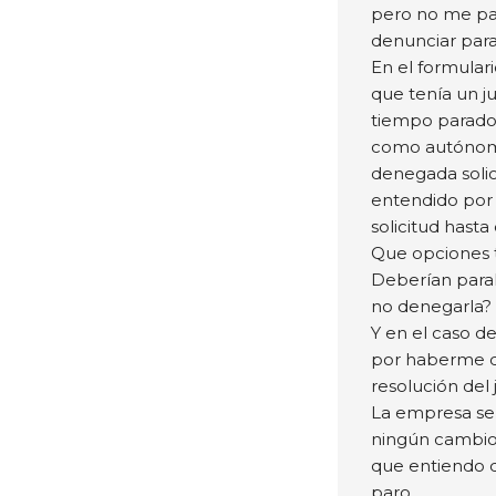
pero no me pa
denunciar par
En el formulari
que tenía un j
tiempo parado 
como autónomo
denegada solic
entendido por 
solicitud hasta
Que opciones 
Deberían parali
no denegarla?
Y en el caso d
por haberme d
resolución del 
La empresa se 
ningún cambio 
que entiendo 
paro