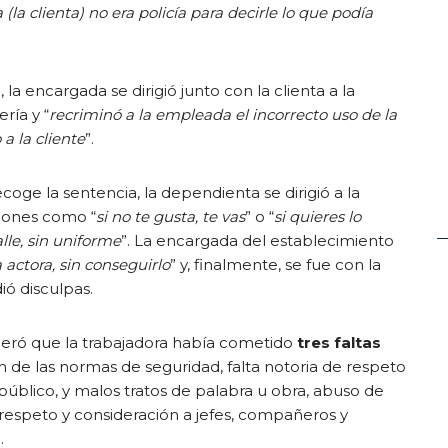
(la clienta) no era policía para decirle lo que podía
 la encargada se dirigió junto con la clienta a la
ría y “
recriminó a la empleada el incorrecto uso de la
 a la cliente
”.
oge la sentencia, la dependienta se dirigió a la
siones como “
si no te gusta, te vas
” o “
si quieres lo
lle, sin uniforme
”. La encargada del establecimiento
 actora, sin conseguirlo
” y, finalmente, se fue con la
dió disculpas.
eró que la trabajadora había cometido
tres faltas
ón de las normas de seguridad, falta notoria de respeto
 público, y malos tratos de palabra u obra, abuso de
e respeto y consideración a jefes, compañeros y
.