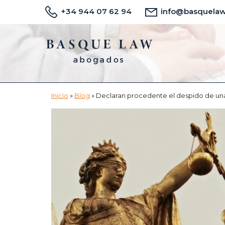
Saltar
Saltar
+34 944 07 62 94
info@basquela
al
a
contenido
la
principal
barra
lateral
principal
Inicio
»
Blog
»
Declaran procedente el despido de una 