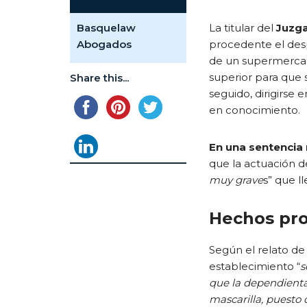
Basquelaw
La titular del
Juzga
Abogados
procedente el desp
de un supermercad
superior para que 
Share this...
seguido, dirigirse
en conocimiento.
En una sentencia
que la actuación de
muy grave
s” que l
Hechos pr
Según el relato de
establecimiento “
s
que la dependienta 
mascarilla, puesto 