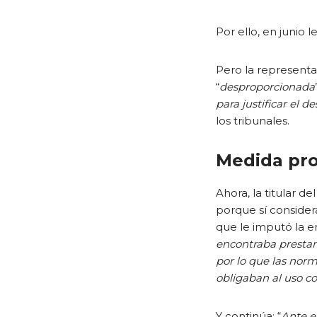
Por ello, en junio
Pero la representa
“
desproporcionada
para justificar el d
los tribunales.
Medida pro
Ahora, la titular d
porque sí consider
que le imputó la e
encontraba prestan
por lo que las norm
obligaban al uso co
Y continúa: “
Ante e