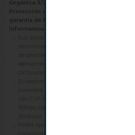
Orgánica 3/2018, de 5 de diciembre, de
Protección de Datos Personales y
garantía de los derechos digitales, le
informamos que:
Sus datos serán incorporados al fichero
denominado “clientes”, con la finalidad
de prestarle los servicios jurídicos que
demande, conforme a las
circunstancias del caso.
El responsable del tratamiento es la
sociedad BasqueLaw Abogados S.L.P.,
con C.I.F. nº B-95780607 y domicilio en
Bilbao, Calle Navarra 8, 1º F, 48001
(Bizkaia).
Podrá ejercitar los derechos que le
correspondan mediante un escrito