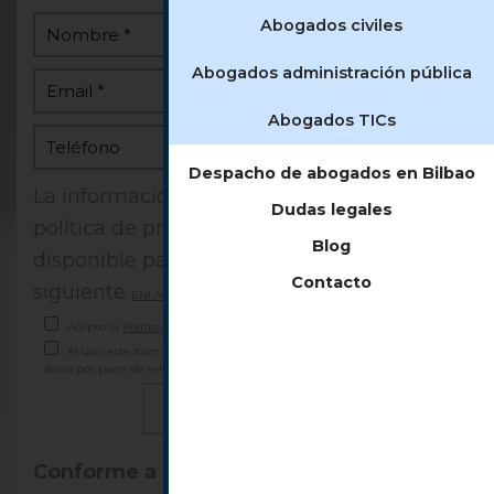
Abogados civiles
Abogados administración pública
Abogados TICs
Despacho de abogados en Bilbao
La información completa acerca de la
Dudas legales
política de privacidad se encuentra
Blog
disponible para su consulta a través del
Contacto
siguiente
ENLACE
Acepto la
Política de Privacidad
Al usar este formulario accedes al almacenamiento y gestión de tus
datos por parte de esta web.
Conforme a lo establecido en la Ley