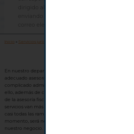
dirigido al domicilio de la sociedad, o
enviando un mensaje a su dirección de
correo electrónico
info@basquelaw.com
Inicio
»
Servicios jurídicos
»
Abogados de empresa
En nuestro departamento jurídico sabemos que, sin un
adecuado asesoramiento legal, resulta muy
complicado administrar una empresa con éxito. Por
ello, además de contar con especialistas en el ámbito
de la asesoría fiscal, laboral y contable, nuestros
servicios van más allá, ofreciendo apoyo constante en
casi todas las ramas del derecho que, en algún
momento, será necesario dominar para gestionar
nuestro negocio.