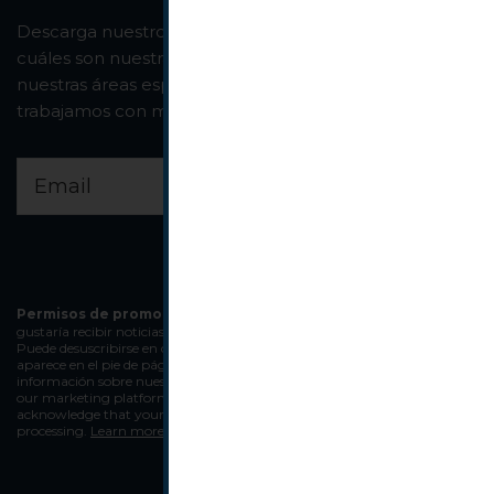
Descarga nuestro dossier de servicios y descubre
cuáles son nuestras fortalezas. Si tienes dudas revisa
nuestras áreas especializadas y los sectores que
trabajamos con mayor éxito.
Permisos de promoción.
Seleccione todas las formas en que le
gustaría recibir noticias de Basquelaw Abogados:
Correo electrónico
Puede desuscribirse en cualquier momento haciendo clic en el enlace que
aparece en el pie de página de nuestros correos electrónicos. Más
información sobre nuestra
política de privacidad.
We use Mailchimp as
our marketing platform. By clicking below to subscribe, you
acknowledge that your information will be transferred to Mailchimp for
processing.
Learn more about Mailchimp's privacy practices here.