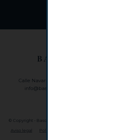
Calle Navarra, 8, 1º F • 48001, Bilbao (Bizkaia)
•
info@basquelaw.com
+34944076294
© Copyright - Basquelaw Abogados, Economistas y Asesores
Aviso legal
Política de privacidad
Política de cookies
Mapa web