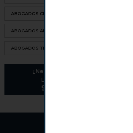
ABOGADOS CIVILES
ABOGADOS ADMINISTRACIÓN PÚBLICA
ABOGADOS TICS
¿Necesitas un abogado?
LLAMA AHORA AL
944 07 62 94