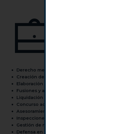
Derecho mercantil
Creación de empresas
Elaboración de contratos
Fusiones y adquisiciones
Liquidación de empresas
Concurso acreedores
Asesoramiento fiscal, laboral y contable
Inspecciones
Gestión de multas con la administración
Defensa en Hacienda Pública o Seguridad Social