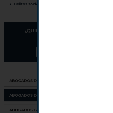
Delitos societarios
¿QUIERES HACERNOS UNA
CONSULTA?
Contáctanos
ABOGADOS DE FAMILIA
ABOGADOS DE EMPRESA
ABOGADOS LABORALES