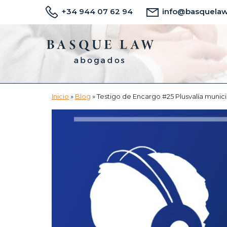
Saltar
Saltar
+34 944 07 62 94
info@basquela
al
a
contenido
la
principal
barra
lateral
principal
Inicio
»
Blog
»
Testigo de Encargo #25 Plusvalía munici