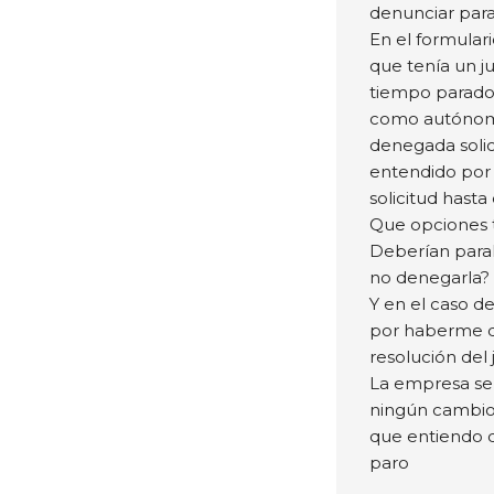
denunciar par
En el formulari
que tenía un j
tiempo parado 
como autónomo
denegada solic
entendido por 
solicitud hasta
Que opciones 
Deberían parali
no denegarla?
Y en el caso d
por haberme d
resolución del 
La empresa se 
ningún cambio 
que entiendo 
paro