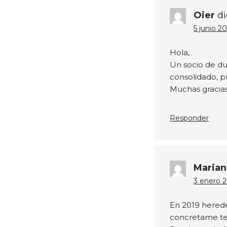
Oier
di
5 junio 2
Hola,
Un socio de du
consolidado, p
Muchas gracia
Responder
Maria
3 enero 2
En 2019 herede
concretame te