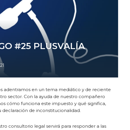
GO #25 PLUSVALÍA
21
nos adentramos en un tema mediático y de reciente
stro sector. Con la ayuda de nuestro compañero
os cómo funciona este impuesto y qué significa,
declaración de inconstitucionalidad.
o consultorio legal servirá para responder a las