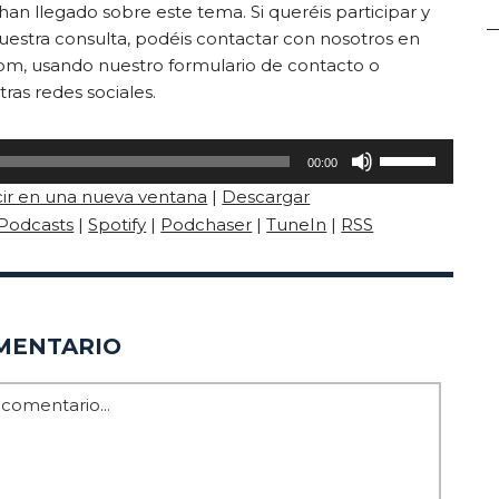
han llegado sobre este tema. Si queréis participar y
estra consulta, podéis contactar con nosotros en
m, usando nuestro formulario de contacto o
ras redes sociales.
Utiliza
00:00
las
ir en una nueva ventana
|
Descargar
teclas
Podcasts
|
Spotify
|
Podchaser
|
TuneIn
|
RSS
de
flecha
arriba/abajo
MENTARIO
para
aumentar
o
disminuir
el