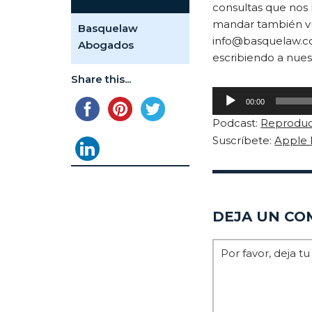
consultas que nos 
mandar también vu
Basquelaw
info@basquelaw.co
Abogados
escribiendo a nuest
Share this...
Reproductor
00:00
de
Podcast:
Reproduc
audio
Suscríbete:
Apple 
DEJA UN CO