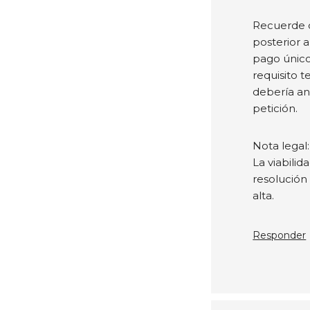
Recuerde q
posterior a 
pago único 
requisito t
debería anu
petición.
Nota legal:
La viabilid
resolución 
alta.
Responder