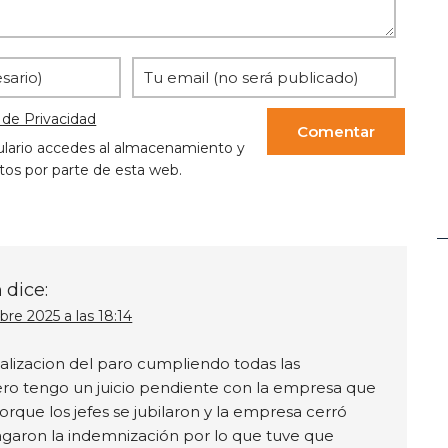
volumen.
a de Privacidad
ulario accedes al almacenamiento y
tos por parte de esta web.
a
dice:
re 2025 a las 18:14
italizacion del paro cumpliendo todas las
ro tengo un juicio pendiente con la empresa que
orque los jefes se jubilaron y la empresa cerró
garon la indemnización por lo que tuve que