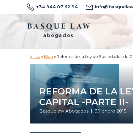
Saltar
Saltar
+34 944 07 62 94
info@basquela
al
a
contenido
la
principal
barra
lateral
principal
Inicio
»
Blog
»
Reforma de la Ley de Sociedades de Capi
REFORMA DE LA LE
CAPITAL -PARTE II-
Basquelaw Abogados
|
30 enero 2015