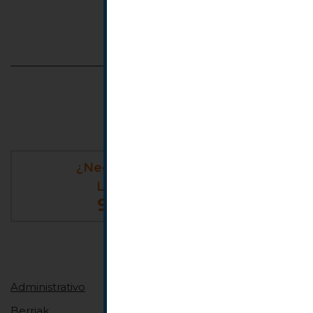
Seguir leyendo
Barra
¿Necesitas un abogado?
lateral
LLAMA AHORA AL
principal
944 07 62 94
CATEGORÍAS
Administrativo
Berriak