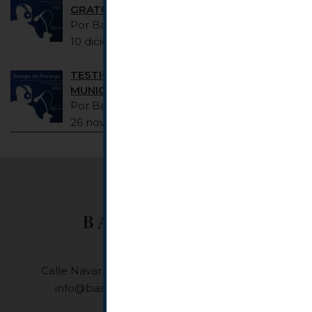
GRATUITA
Por Basquelaw Abogados
10 diciembre 2021
TESTIGO DE ENCARGO #25 PLUSVALÍA
MUNICIPAL
Por Basquelaw Abogados
26 noviembre 2021
Calle Navarra, 8, 1º F • 48001, Bilbao (Bizkaia)
•
info@basquelaw.com
+34944076294