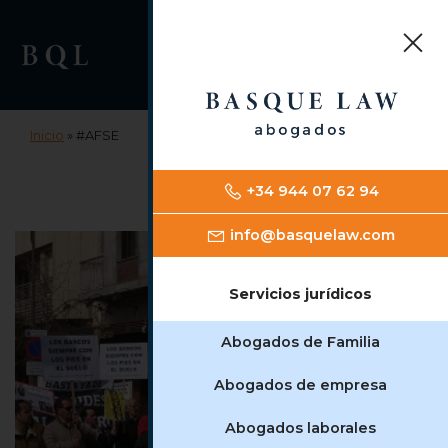
Saltar
Saltar
al
a
contenido
la
principal
barra
lateral
principal
Inicio
»
#AFSE
+34 944 07 62 94
info@basquelaw.com
Servicios jurídicos
Abogados de Familia
Abogados de empresa
Abogados laborales