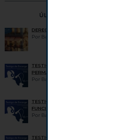
ÚLTIMAS ENTRADAS
DERECHOS DE LOS CONSUMIDORES
Por Basquelaw Abogados
11 marzo 2024
TESTIGO DE ENCARGO #28 INCAPACIDAD
PERMANENTE
Por Basquelaw Abogados
13 enero 2022
TESTIGO DE ENCARGO #27
FUNCIONARIOS INTERINOS
Por Basquelaw Abogados
13 enero 2022
TESTIGO DE ENCARGO #26 JUSTICIA