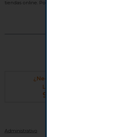
tiendas online. Posteriormente, en […]
Seguir leyendo
Barra
¿Necesitas un abogado?
lateral
LLAMA AHORA AL
principal
944 07 62 94
CATEGORÍAS
Administrativo