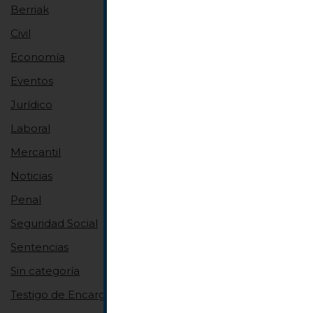
Berriak
Civil
Economía
Eventos
Jurídico
Laboral
Mercantil
Noticias
Penal
Seguridad Social
Sentencias
Sin categoría
Testigo de Encargo